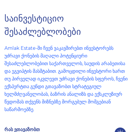
ს
ა
ი
ნ
ვ
ე
ს
ტ
ი
ც
ი
ო
შ
ე
ს
ა
ძ
ლ
ე
ბ
ლ
ო
ბ
ე
ბ
ი
Amlak Estate-ში ჩვენ ვაკავშირებთ ინვესტორებს
უძრავი ქონების მაღალი პოტენციური
შესაძლებლობებით საქართველოს, საუდის არაბეთისა
და ეგვიპტის მასშტაბით. გამოცდილი ინვესტორი ხართ
თუ პირველად იკვლევთ უძრავი ქონების სფეროს, ჩვენი
ექსპერტთა გუნდი გთავაზობთ სტრატეგიულ
ხელმძღვანელობას, ბაზრის ანალიზს და ექსკლუზიურ
წვდომას თქვენს მიზნებზე მორგებულ მომგებიან
საწარმოებზე.
რას ვთავაზობთ